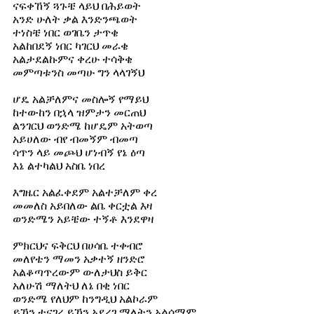
ናፍቀኸኝ ጓጉቼ ላይህ በሕይወት 
አንድ ሁለት ቃል እንድንጫወት 
ተነስቼ ነበር ወገቤን ታጥቄ 
አልከበደኝ ነበር ካገርህ መራቄ 
አልታደልኩምና ቀረሁ ተሳቅቄ  
መምጣቱንስ መጣሁ ግን ላላገኝህ  
ሆዴ አልቻለምና መስሎኝ የማይህ  
ከተውከን በኋላ ዝምታን መርጠህ  
ልንገርህ ወንድሜ ከሆዴም አትወጣ  
አይሀለው ብየ ብመኝም ብመጣ  
ሳጥን ላይ መጮህ ሆነብኝ የኔ ዕጣ  
እኔ ልተካልህ አስቤ ነበረ  
እግዜር አልፈቀደም አልተቻለም ቀረ  
መመለስ አይበለው ልቤ ቀርቷል እዛ  
ወንድሜን አይቼው ተኝቶ እንደዋዛ  
ምክርህና ፍቅርህ በሀሳቤ ተቀብሮ  
መለየቴን ማመን አቃተኝ ዘንድሮ  
አልቆጣጥረውም ውለታህስ ይቅር  
አለሁሽ ማለትህ ለኔ በቂ ነበር  
ወንድሜ የለህም ከንግዲህ አልኮራም 
ይኸን ተናገረ ይኸን አደረገ ማለትን አልሰማም  