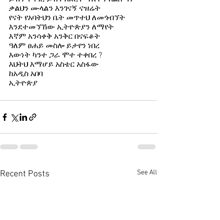
ቃልህን ሙላልን እንገናኝ ናዝሬት  
የናት የአባትህን ቤት መጥተህ ለመጎብኘት 
እንደተመኘኸው ኢትዮጵያን ለማየት  
እኛም አንሳቀቅ አንቅር በናፍቆት  
ዓለም ፀሐይ መስሎ ይታየን ነበረ  
እውነት ካንተ ጋራ ሞተ ተቀበረ ?  
እህትህ እማሆይ አስቴር አስፋው  
ከአዲስ አበባ  
ኢትዮጵያ 
See All
Recent Posts