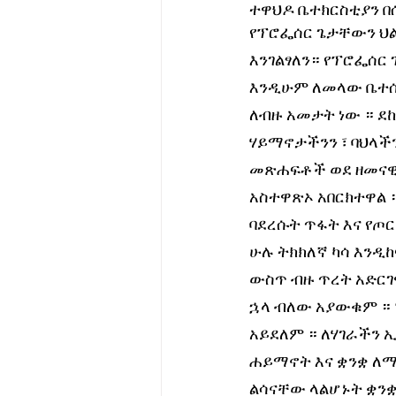
ተዋህዶ ቤተክርስቲያን በሰ
የፕሮፌሰር ጌታቸውን ህል
እንገልፃለን። የፕሮፌሰር 
እንዲሁም ለመላው ቤተሰ
ለብዙ አመታት ነው ። ደ
ሃይማኖታችንን ፣ ባህላችን
መጽሐፍቶች ወደ ዘመናዊ 
አስተዋጽኦ አበርክተዋል 
ባደረሱት ጥፋት እና የጦ
ሁሉ ትክክለኛ ካሳ እንዲከ
ውስጥ ብዙ ጥረት አድርገ
ኋላ ብለው አያውቁም ። 
አይደለም ። ለሃገራችን ኢ
ሐይማኖት እና ቋንቋ ለማ
ልሳናቸው ላልሆኑት ቋንቋዎ