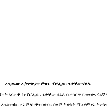
አንጋፋው ኢትዮጵያዊ ምሁር ፕሮፌሰር ጌታቸው ሃይሌ
ማኖት አባቶች ፣ የፕሮፌሰር ጌታቸው ኃይሌ ቤተሰቦች ፣ ዘመድና ጎደኞ
 እንድንዘክር ፥ አምላካችን በደብረ ሰላም ቅድስት ማሪያም የኢትዮጵ