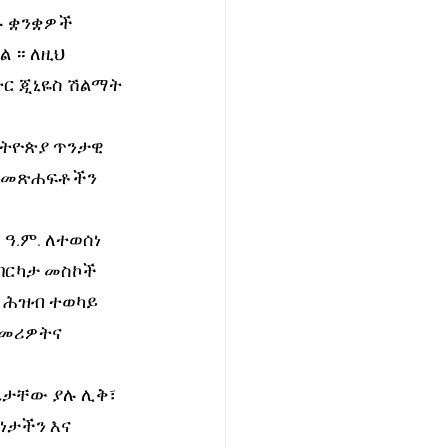
ሉ ቋንቋዎች 
 ። ለዚህ 
ር ጂኒዬስ ሽልማት 
ኢትዮጵያ ጥንታዊ 
ቅ መጽሐፍቶችን 
.ም. ለተወሰነ 
በርካታ መስኮች 
 ሕዝብ ተወካይ 
 መሪዎትና 
ጌታቸው ያሉ ሊቅ፣ 
ታችን እና 