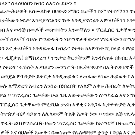
ላም ስላሰባሰበን ክብር ለእርሱ ይሁን ። 
ፈተ-ሕይወት አስመልክቶ በዘውድ ምክር ቤታችን ስም የተሰማንን ጥል
ጌታችውን ነፍሥ እንዲምርልንና ገነት እንዲያኖርልን አምላካችንን እንማ
ብ እና ወዳጅ ዘመዶች መጽናናትን እንመኛለን ። ፕርፌሰር ጌታቸው
ከመኝ ሰለቸኝ ሳይሉ የሚወዱትን ሃይማኖታቸውንና ሃገራቸውን በሚገባ 
ን እና ታሪካችን እንዳይጠፋ ከብራና የተፃፉ ከአምስት ሺ በላይ ፥ የሃ
( ዲጂታል ) በማስደረግ ፣ ጥንታዊ ቅርሶችንም እንዳይጠፉ በክብር እ
። የቀድሞ ፋሽስት ኢጣልያን መንግሥት በኢትዮጵያና በኢትዮጵያኖች 
ር ወንጀል ምክንያት ይቅርታ እንዲጠይቁና ለጠፋው የሰው ሕይወት ፣ 
ፍሉ ለማድረግ አብረን እንሰራ በነበረበት የአለም አቀፍ ሕብረት ለፍት
ዋል ። ፕሮፌሰር ጌታቸው ሁል ጊዜ እውቀታቸውን ለማካፈል እና ምክር
ፕሮፌሰር ጌታቸውን የሚያህል ታሪክ አዋቂና አንጋፋ ኢትዮጵያዊ ሊቅ
ትዮጵያ ብቻ ሳይሆን ለሌላውም ትልቅ እጦት ነው ። የሰው ልጅ የሌላው
ጥፋት ደባ በሚሰራበት ዘመን ፕሮፌሰር ጌታቸው ከአማርኛ በተጨማሪ
ች እና ባህሎች እውቅና በመስጠት የሌሎቹንም ቋንቋ ፣ ባህል እና ታሪክ