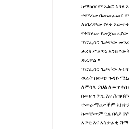
ከማክበርም አልፎ እንደ እ
ተምረው በመመራመር ምክን
ለነበራቸው የላቀ እውቀት
የተሸለሙ የመጀመሪያው 
ፕሮፌሰር ጌታቸው መንፈሳ
ታሪክ ሥልጣኔ እንድናውቅ 
ጽፈዋል ። 
ፕሮፌሰር ጌታቸው አብዛኛ
ወራት በውጭ ጉዳይ ሚኒስ
ለምሳሌ ያህል ለመጥቀስ 
በመሆን ሃገር እና ሕዝባ
ተመራማሪዎችም አስተያየ
ከመቼውም ጊዜ በላይ በሃገ
አዋቂ እና አስታራቂ ሽማ