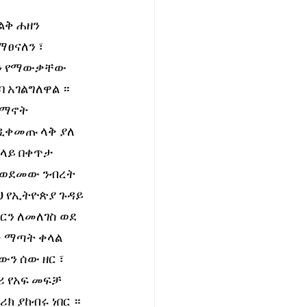
ቅ ሐዘን 
ፀናለን ፣ 
ን የማውቃቸው 
አገልግለዋል ። 
ይማኖት 
ዲቀመጡ ላቅ ያለ 
ላይ በቀጥታ 
ለወደመው ንብረት 
ህ የኢትዮጵያ ጉዳይ 
ን ለመለገስ ወደ 
 ማጣት ቀላል 
ን ሰው ዘር ፣ 
 የአፍ መፍቻ 
 ያከብሩ ነበር ። 