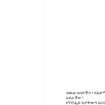
ብፁዑ አባታችን ፣ የሐይ
አደራችሁ ! 
የፕሮፌሰ ጌታቸውን አርባ