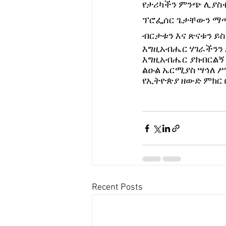
የታሪካችን ምንጭ ሊያስተ
ፕሮፌሰር ጌታቸውን ማጣት
ብርታቱን እና ጽናቱን ይስ
እግዚአብሔር ሃገራችንን ኢ
እግዚአብሔር ያክብርልኝ 
ልዑል ኤርሚያስ ሣኅለ ሥ
የኢትዮጵያ ዘውድ ምክር 
Recent Posts