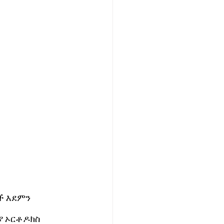
ች እደምን 
ያ ኦርቶዶክስ 