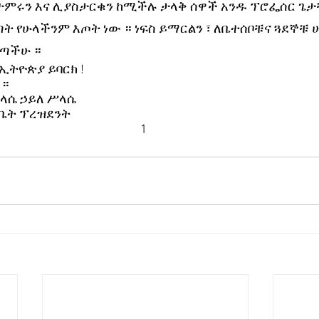
ምሩን እና ሊያስታርቁን ከሚችሉ ታላቅ ሰዋች አንዱ ፕሮፌሰር ጌታቸ
 የሁላችንም እጦት ነው ። ነፍስ ይማርልን ፣ ለቤተሰቦቹና ጓደኞቹ 
ጣችሁ ። 
ትዮጵያ ይባርክ ! 
። 
ላሴ ኃይለ ሥላሴ 
ቤት ፕረዝደንት
1 