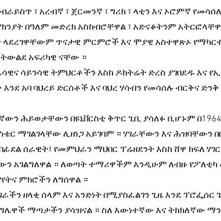
ብራይስጥ ፣ አረብኛ ፣ ጀርመንኛ ፣ ግሪክ ፣ ላቲን እና ኦሮምኛ የመሳሰ
ያት በዓለም መድረክ አስከብሮቸዋል ፣ አድናቆትንም አትርፎላቸዋል
 ላደረገዋቸውም ጥናታዊ ምርምሮች እና ሞያዊ አስተዋጽኦ የማካርተ
ትውልደ አፍሪካዊ ናቸው ። 
ዊና ሳይንሳዊ ትምህርቶችን እስከ ዶክትሬት ድረስ ያገበደዱ እና የ
እንደ አባ ባህረይ ድርሰቶች እና ባህረ ሃሳብን የመሳሰሉ ብርቅና ድን
ውን ሕይወታቸውን በዩኒቨርስቲ ቅጥር ጊቢ ያሳለፉ ቢሆኑም በ1964 ዓ
ቴር ማገልገላቸው ሊዘነጋ አይገባም ። ሃገራቸውን እና ሕዝባቸውን በ
በፊደል ሰራዊት፣ የመምህራን ማህበር ፕሬዘደንት እስከ ሸዋ ክፍለ ሃገር
ቸውን አገልግለዋል ። ለወጣት ተማሪዋችም እንዲሁም ለብዙ የፖለቲካ
ትና ምክሮችን ለግሰዋል ። 
ራችን ዘላቂ ሰላም እና አንድነት በሚያስፈልገን ጊዜ እንደ ፕሮፌሰር 
ግሌዋች ማጣታችን ያሳዝናል ። ስለ እውነተኛው እና ትክክለኛው ማንነ