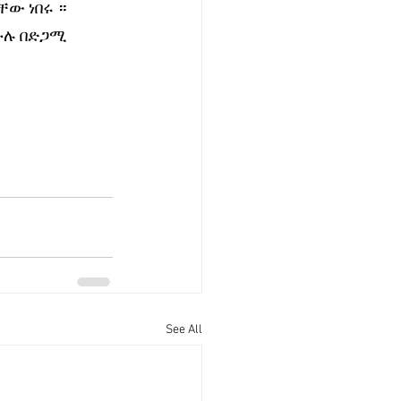
ው ነበሩ ። 
ሁሉ በድጋሚ 
See All