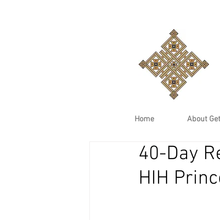
Home
About Ge
40-Day R
HIH Prin