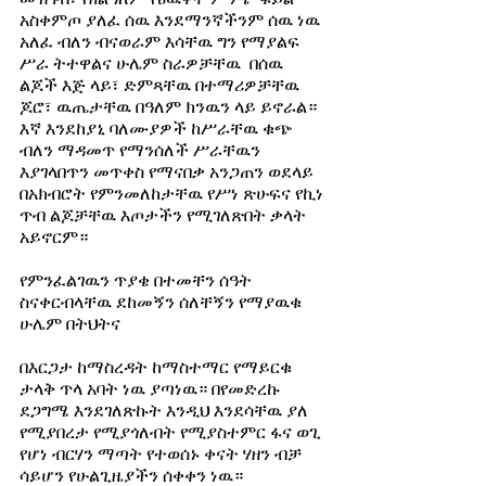
መዝገብ፣ የዘልዓለም የዕዉቀት ምንጭ ፋይል 
አስቀምጦ ያለፈ ሰዉ እንደማንኛችንም ሰዉ ነዉ 
አለፈ ብለን ብናወራም እሳቸዉ ግን የማያልፍ 
ሥራ ትተዋልና ሁሌም ስራዎቻቸዉ  በሰዉ 
ልጆች እጅ ላይ፣ ድምጻቸዉ በተማሪዎቻቸዉ 
ጆሮ፣ ዉጤታቸዉ በዓለም ክንዉን ላይ ይኖራል።
እኛ እንደከያኒ ባለሙያዎች ከሥራቸዉ ቁጭ 
ብለን ማዳመጥ የማንሰለች ሥራቸዉን 
እያገላበጥን መጥቀስ የማናበቃ አንጋጠን ወደላይ 
በአክብሮት የምንመለከታቸዉ የሥነ ጽሁፍና የኪነ 
ጥብ ልጆቻቸዉ እጦታችን የሚገለጽበት ቃላት 
አይኖርም።
የምንፈልገዉን ጥያቄ በተመቸን ሰዓት 
ስናቀርብላቸዉ ደከመኝን ሰለቸኝን የማያዉቁ 
ሁሌም በትህትና
በእርጋታ ከማስረዳት ከማስተማር የማይርቁ 
ታላቅ ጥላ አባት ነዉ ያጣነዉ። በየመድረኩ 
ደጋግሜ እንደገለጽኩት እንዲህ እንደሳቸዉ ያለ 
የሚያበረታ የሚያጎለብት የሚያስተምር ፋና ወጊ 
የሆነ ብርሃን ማጣት የተወሰኑ ቀናት ሃዘን ብቻ 
ሳይሆን የሁልጊዜያችን ሰቀቀን ነዉ።