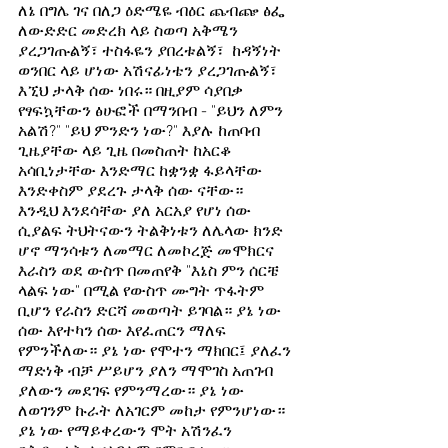
ለኔ በግሌ ገና በለጋ ዕድሜዬ ብዕር ጨብጬ ፅፌ 
ለውድድር መድረክ ላይ ስወጣ አቅሜን 
ያረጋገጡልኝ፣ ተስፋዬን ያበረቱልኝ፣  ከዳኝነት 
ወንበር ላይ ሆነው አሽናፊነቴን ያረጋገጡልኝ፣  
እኚህ ታላቅ ሰው ነበሩ። በዚያም ሳያበቃ 
የፃፍኳቸውን ፅሁፎች በማንበብ - "ይህን ለምን 
አልሽ?" "ይህ ምንድን ነው?" እያሉ ከጠባብ 
ጊዜያቸው ላይ ጊዜ በመስጠት ከአርቆ 
አሳቢነታቸው እንድማር ከቋንቋ ፋይላቸው 
እንድቀስም ያደረጉ ታላቅ ሰው ናቸው።
እንዲህ እንደሳቸው ያለ አርአያ የሆነ ሰው 
ሲያልፍ ትህትናውን ትልቅነቱን ለሌላው ክንድ 
ሆኖ ማንሳቱን ለመማር ለመኮረጅ መሞክርና 
እራስን ወደ ውስጥ በመጠየቅ "እኔስ ምን ሰርቼ 
ላልፍ ነው" በሚል የውስጥ ሙግት ጥፋትም 
ቢሆን የራስን ድርሻ መወጣት ይገባል። ያኔ ነው 
ሰው እየተካን ሰው እየፈጠርን ማለፍ 
የምንችለው። ያኔ ነው የሞተን ማክበር፤ ያለፈን 
ማድነቅ ብቻ ሥይሆን ያለን ማሞገስ አጠገብ 
ያለውን መደገፍ የምንማረው። ያኔ ነው 
ለወገንም ኩራት ለአገርም መከታ የምንሆነው። 
ያኔ ነው የማይቀረውን ሞት አሽንፈን 