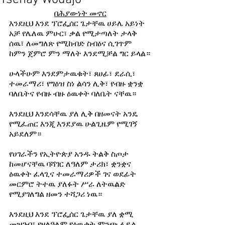
በሕያውነት መኖር
እንደዚህ እንደ ፕሮፌሰር ጌታቸዉ ሀይሌ አይነት 
አቻ የሌለዉ ምሁር፣ ቃል የሚታጣለት ታላቅ 
ሰዉ፣ ለመግለጽ የሚከብድ ስብዕና ሲገጥም 
ከምን ጀምሮ ምን ማለት እንደሚቻል ግር ይላል።
ሁላችሁም እንደምታዉቁት፣ ጸሀፊ፣ ደራሲ፣ 
ተመራማሪ፣ የግዕዝ ስነ ልሳን ሊቅ፣ የብዙ ቋንቋ 
ባለቤትና የብዙ ብዙ ዕዉቀት ባለቤት ናቸዉ።
እንደዚህ እንደሳቸዉ ያለ ሊቅ በዘመናት አንዴ 
የሚፈጠር እንጂ እንደያዉ ሁልጊዜም የሚገኝ 
አይደለም።
የሀገራችን የኢትዮጵያ አንዱ ትልቅ ስጦታ 
ከመሆናቸዉ ባሻገር ለዓለም ታሪክ፣ ቋንቋና 
ዕዉቀት ፈላጊና ተመራማሪዎች ገና ወደፊት 
መርምሮ ትተዉ ያለፉት ሥራ ለትዉልድ 
የሚያገለግል ዘመን ተሻጋሪ ነዉ።
እንደዚህ እንደ ፕሮፌሰር ጌታቸዉ ያለ ቋሚ 