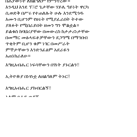
በሕያውነት ለዘልዓለም የምንኖረው።
እንዲህ እንደ ፕ/ሮ ጌታቸው ሃይሌ ዓይነት ዋርካ 
ሲወድቅ በሥሩ የተጠለሉት ሁሉ እንደሚጎዱ 
እሙን ቢሆንም የዘሩት የሚያፈራበት ትተው 
ያለፉት የሚበራይበት ዘመን ግን ሞልቷል። 
ይልቁስ ከባህሪያቸው በመውረስ ከታታሪነታቸው 
በመማር መፅሓፍቶቻቸውን ደጋግሜ በማንበብ 
ጥቂትም ቢሆን ቁም ነገር በመሥራት 
ምኞታቸውን እንድንፈፅም አደራዬን 
አጠነክራለሁ።
እግዚአብሔር ነፍሳቸውን በገነት ያኑርልን!!
ኢትዮጵያ በነፃነቷ ለዘልዓለም ትኑር!!
እግዚአብሔር ያክብርልኝ!!
አለም ፀሓይ ወዳጆ