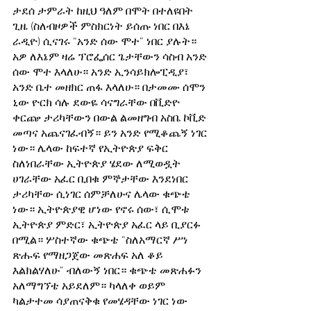
ታደሰ ታምራት ከዚህ ዓለም በሞት በተለዩበት 
ጊዜ (ስለብዞዎች ምስክርነት ይሰጡ ነበር በእኔ 
ራዲዮ) ሲናገሩ “አንድ ሰው ሞተ” ነበር ያሉት። 
አዎ ለእኔም ዛሬ ፕሮፌሰር ጌታቸውን ሳስብ አንድ 
ሰው ሞተ እላለሁ። አንድ ኢንሳይክሎፒዲያ፣ 
አንድ ቤተ መዘክር ጠፋ እላለሁ። በታመሙ ሰሞን 
ኒው ዮርክ ሳሉ ደውዬ ሳናግራቸው በቪድዮ 
ቀርጬ ታሪካቸውን በውል ልመዘግብ አስቤ ኮቪድ 
መጣና አጨናገፈብኝ። ይን አንድ የሚቆጨኝ ነገር 
ነው። ሌላው ከፍተኛ የኢትዮጵያ ፍቅር 
ስለነበራቸው ኢትዮጵያ ሄደው ለሚወዷት 
ሀገራቸው አፈር ቢበቁ ምኞታቸው እንደነበር 
ታሪካቸው ሲነገር ሰምቻለሁና ሌላው ቁጭቴ 
ነው። ኢትዮጵያዊ ሆነው የኖሩ ሰው፣ ሲሞቱ 
ኢትዮጵያ ምድር፣ ኢትዮጵያ አፈር ላይ ቢያርፉ 
በሚል። ሦስተኛው ቁጭቴ “ስለአማርኛ ሥነ 
ጽሑፍ የማዘጋጀው መጽሐፍ አለ ቆይ 
እልክልሃለሁ” ብለውኝ ነበር። ቁጭቴ መጽሐፉን 
አለማግኘቴ አይደለም። ካላለቀ ወይም 
ካልታተመ ሳያጠናቅቁ የመሄዳቸው ነገር ነው 