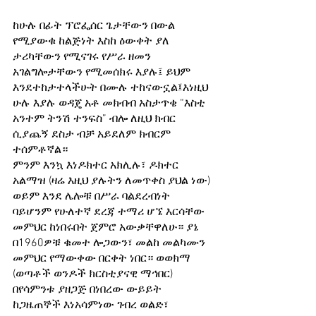
ከሁሉ በፊት ፕሮፌሰር ጌታቸውን በውል 
የሚያውቁ ከልጅነት እስከ ዕውቀት ያለ 
ታሪካቸውን የሚናገሩ የሥራ ዘመን 
አገልግሎታቸውን የሚመሰክሩ እያሉ፤ ይህም 
እንደተከታተላችሁት በሙሉ ተከናውኗል፤እነዚህ 
ሁሉ እያሉ ወዳጄ አቶ መክብብ አስታጥቄ “እስቲ 
አንተም ትንሽ ተንፍስ” ብሎ ለዚህ ክብር 
ሲያጨኝ ደስታ ብቻ አይደለም ክብርም 
ተሰምቶኛል።
ምንም እንኳ እነዶክተር አክሊሉ፣ ዶክተር 
አልማዝ (ዛሬ እዚህ ያሉትን ለመጥቀስ ያህል ነው) 
ወይም እንደ ሌሎቹ በሥራ ባልደረብነት 
ባይሆንም የሁለተኛ ደረጃ ተማሪ ሆኜ እርሳቸው 
መምህር ከነበሩበት ጀምሮ አውቃቸዋለሁ። ያኔ 
በ1960ዎቹ ቁመተ ሎጋውን፣ መልከ መልካሙን 
መምህር የማውቀው በርቀት ነበር። ወወክማ 
(ወጣቶች ወንዶች ክርስቲያናዊ ማኅበር) 
በየሳምንቱ ያዘጋጅ በነበረው ውይይት 
ከጋዜጠኞች እነአሳምነው ገብረ ወልድ፣ 