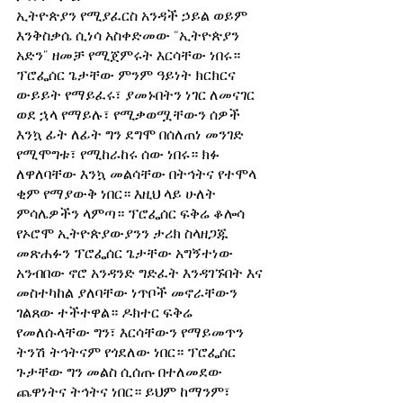
ኢትዮጵያን የሚያፈርስ አንዳች ኃይል ወይም 
እንቅስቃሴ ሲነሳ አስቀድመው “ኢትዮጵያን 
አድን” ዘመቻ የሚጀምሩት እርሳቸው ነበሩ። 
ፕሮፌሰር ጌታቸው ምንም ዓይነት ክርክርና 
ውይይት የማይፈሩ፣ ያመኑበትን ነገር ለመናገር 
ወደ ኋላ የማይሉ፣ የሚቃወሟቸውን ሰዎች 
እንኳ ፊት ለፊት ግን ደግሞ በሰለጠነ መንገድ 
የሚሞግቱ፣ የሚከራከሩ ሰው ነበሩ። ክፉ 
ለዋለባቸው እንኳ መልሳቸው በትኅትና የተሞላ 
ቂም የማያውቅ ነበር። እዚህ ላይ ሁለት 
ምሳሌዎችን ላምጣ። ፕሮፌሰር ፍቅሬ ቆሎሳ 
የኦሮሞ ኢትዮጵያውያንን ታሪክ ስላዘጋጁ 
መጽሐፉን ፕሮፌሰር ጌታቸው አግኝተነው 
አንብበው ኖሮ አንዳንድ ግድፈት እንዳገኙበት እና 
መስተካከል ያለባቸው ነጥቦች መኖራቸውን 
ገልጸው ተችተዋል። ዶክተር ፍቅሬ 
የመለሱላቸው ግን፣ እርሳቸውን የማይመጥን 
ትንሽ ትኅትናም የጎደለው ነበር። ፕሮፌሰር 
ጉታቸው ግን መልስ ሲሰጡ በተለመደው 
ጨዋነትና ትኅትና ነበር። ይህም ከማንም፣ 