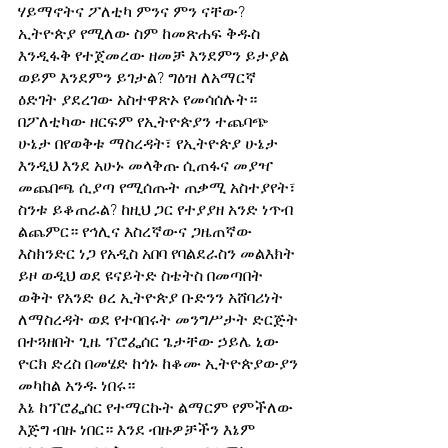
ሃይማኖትና ፖለቲካ ምንና ምን ናቸው? 
ኢትዮጵያ የሚለው ስም ከመጽሐፍ ቅዱስ 
እንዲፋቅ የተጀመረው ዘመቻ እንደምን ይታያል 
ወይም እንደምን ይገታል? ግዕዝ ለአማርኛ 
ዕድገት ያደረገው አስተዋጽኦ የመሳሰሉት። 
በፖለቲካው ዘርፍም የኢትዮጵያን ተጨባጭ 
ሁኔታ በየወቅቱ ማስረዳት፣ የኢትዮጵያ ሁኔታ 
እንዲህ እንደ አሁኑ መላቅጡ ሲጠፋና መያዣ 
መጨበጫ ሲያጣ የሚሰጡት ጠቃሚ አስተያየት፣ 
ስንቱ ይቆጠራል? ከዚህ ጋር የተያያዘ አንድ ነጥብ 
ልጨምር። የኅሊና እስረኛውና ጋዜጠኛው 
እስክንድር ነጋ የአዲስ አበባ የባልደራስን መልእክት 
ይዞ ወዲህ ወደ ዩናይትድ ስቴትስ በመጣበት 
ወቅት የአንድ ፀረ ኢትዮጵያ ቡድንን አሸባሪነት 
ለማስረዳት ወደ የተባበሩት መንግሥታት ድርጅት 
በተጓዘበት ጊዜ ፕሮፌሰር ጌታቸው ኃይሌ ኒው 
ዮርክ ድረስ በመሄድ ከጎኑ ከቆሙ ኢትዮጵያውያን 
መካከል አንዱ ነበሩ። 
እኔ ከፕሮፌሰር የተማርኩት ልማርም የምችለው 
እጅግ ብዙ ነበር። እንደ ብዙዎቻችን እኔም 