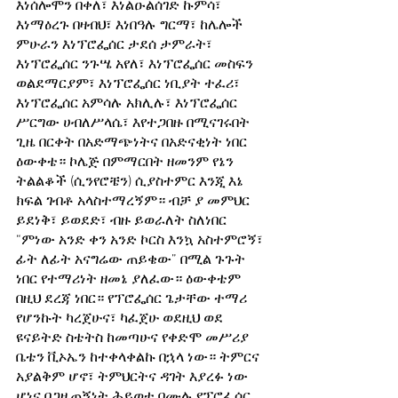
እነሰሎሞን በቀለ፣ እነልዑልሰገድ ኩምሳ፣ 
እነማዕረጉ በዛብህ፣ እነበዓሉ ግርማ፣ ከሌሎች 
ምሁራን እነፕሮፌሰር ታደሰ ታምራት፣ 
እነፕሮፌሰር ንጉሤ አየለ፣ እነፕሮፌሰር መስፍን 
ወልደማርያም፣ እነፕሮፌሰር ነቢያት ተፈሪ፣ 
እነፕሮፌሰር አምሳሉ አክሊሉ፣ እነፕሮፌሰር 
ሥርግው ሀብለሥላሴ፣ እየተጋበዙ በሚናገሩበት 
ጊዜ በርቀት በአድማጭነትና በአድናቂነት ነበር 
ዕውቀቴ። ኮሌጅ በምማርበት ዘመንም የኔን 
ትልልቆች (ሲንየሮቼን) ሲያስተምር እንጂ እኔ 
ክፍል ገብቶ አላስተማረኝም። ብቻ ያ መምህር 
ይደነቅ፣ ይወደድ፣ ብዙ ይወራለት ስለነበር 
“ምነው አንድ ቀን አንድ ኮርስ እንኳ አስተምሮኝ፣ 
ፊት ለፊት አናግሬው ጠይቄው” በሚል ጉጉት 
ነበር የተማሪነት ዘመኔ ያለፈው። ዕውቀቴም 
በዚህ ደረጃ ነበር። የፕሮፌሰር ጌታቸው ተማሪ 
የሆንኩት ካረጀሁና፣ ካፈጀሁ ወደዚህ ወደ 
ዩናይትድ ስቴትስ ከመጣሁና የቀድሞ መሥሪያ 
ቤቴን ቪኦኤን ከተቀላቀልኩ በኋላ ነው። ትምርና 
አያልቅም ሆኖ፣ ትምህርትና ዳገት እያረፉ ነው 
ሆነና በጋዜጠኝነት ሕይወቴ በሙሉ የፕሮፌሰር 