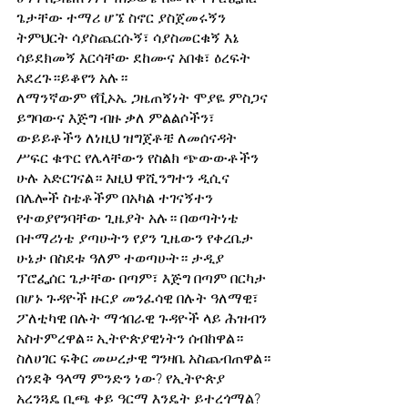
ጌታቸው ተማሪ ሆኜ ስኖር ያስጀመሩኝን 
ትምህርት ሳያስጨርሱኝ፣ ሳያስመርቁኝ እኔ 
ሳይደክመኝ እርሳቸው ደከሙና አበቁ፣ ዕረፍት 
አደረጉ።ይቆየን አሉ።
ለማንኛውም የቪኦኤ ጋዜጠኝነት ሞያዬ ምስጋና 
ይግባውና እጅግ ብዙ ቃለ ምልልሶችን፣ 
ውይይቶችን ለነዚህ ዝግጀቶቼ ለመሰናዳት 
ሥፍር ቁጥር የሌላቸውን የስልክ ጭውውቶችን 
ሁሉ አድርገናል። እዚህ ዋሺንግተን ዲሲና 
በሌሎች ስቴቶችም በአካል ተገናኝተን 
የተወያየንባቸው ጊዜያት አሉ። በወጣትነቴ 
በተማሪነቴ ያጣሁትን የያን ጊዜውን የቀረቤታ 
ሁኔታ በስደቱ ዓለም ተወጣሁት። ታዲያ 
ፕሮፌሰር ጌታቸው በጣም፣ እጅግ በጣም በርካታ 
በሆኑ ጉዳዮች ዙርያ መንፈሳዊ በሉት ዓለማዊ፣ 
ፖለቲካዊ በሉት ማኅበራዊ ጉዳዮች ላይ ሕዝብን 
አስተምረዋል። ኢትዮጵያዊነትን ሰብከዋል። 
ስለሀገር ፍቅር መሠረታዊ ግንዛቤ አስጨብጠዋል። 
ሰንደቅ ዓላማ ምንድን ነው? የኢትዮጵያ 
አረንጓዴ ቢጫ ቀይ ዓርማ እንዴት ይተረጎማል? 