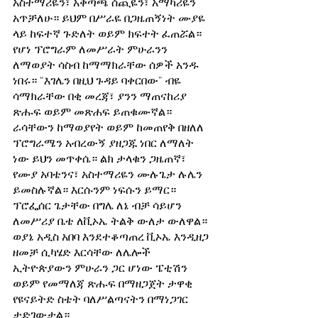
አስተማሪዬን፣ አቅጣጫ ሰጪዬን፣ አማካሪዬን 
አጥቻለሁ። ይህም በሥራዬ በጋዜጠኝነት ሙያዬ 
ላይ ከፍተኛ ጉድለት ወይም ክፍተት ፈጠሯል። 
የሆነ ፕሮግራም ለመሥራት ምሁራንን 
ለማወያት ሳስብ ከማማክራቸው ሰዎች አንዱ 
ነበሩ። “እገሌን በዚህ ጉዳይ ባቀርበው” ብዬ 
ሳማክራቸው በቂ መረጃ፣ ያንን ማጠናከሪያ 
ጽሑፍ ወይም መጽሐፍ ይጠቁሙኛል። 
ራሳቸውን ከማወያየት ወይም ከመጠየቅ በዘለለ 
ፕሮግራሜን አብረውኝ ያዘጋጁ ነበር ለማለት 
ነው ይህን መጥቀሴ። ልክ ታላቁን ጋዜጠኛ፣ 
የሙያ አባቴንና፣ አስተማሪዬን ሙሉጌታ ሉሌን 
ይመስሉኛል። እርሱንም ነፍሱን ይማር። 
ፕሮፌሰር ጌታቸው በግሌ ለኔ ብቻ ሳይሆን 
ለመሥሪያ ቤቴ ለቪኦኤ ትልቅ ውለታ ውለዋል። 
ወያኔ አዲስ አበባ እንደተቆጣጠረ ቪኦኤ እንዲዘጋ 
ዘመቻ ሲካሄድ እርሳቸው ለሌሎች 
ኢትዮጵያውን ምሁራን ጋር ሆነው ፔቲሽን 
ወይም የመማለጃ ጽሑፍ በማዘጋጀት ታዋቂ 
የዩናይትድ ስቴት ባለሥልጣናትን በማነጋገር 
ታድገውታል።