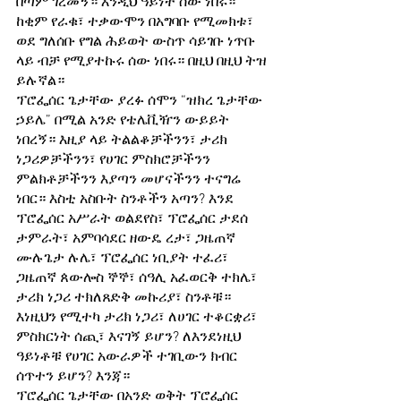
በጣም ገረመኝ። እንዲህ ዓይነት ሰው ነበሩ። 
ከቂም የራቁ፣ ተቃውሞን በአግባቡ የሚመክቱ፣ 
ወደ ግለሰቡ የግል ሕይወት ውስጥ ሳይገቡ ነጥቡ 
ላይ ብቻ የሚያተኩሩ ሰው ነበሩ። በዚህ በዚህ ትዝ 
ይሉኛል። 
ፕሮፌሰር ጌታቸው ያረፉ ሰሞን “ዝክረ ጌታቸው 
ኃይሌ” በሚል አንድ የቴሌቪዥን ውይይት 
ነበረኝ። እዚያ ላይ ትልልቆቻችንን፣ ታሪክ 
ነጋሪዎቻችንን፣ የሀገር ምስክሮቻችንን 
ምልክቶቻችንን እያጣን መሆናችንን ተናግሬ 
ነበር። እስቲ አስቡት ስንቶችን አጣን? እንደ 
ፕሮፌሰር አሥራት ወልደየስ፣ ፕሮፌሰር ታደሰ 
ታምራት፣ አምባሳደር ዘውዴ ረታ፣ ጋዜጠኛ 
ሙሉጌታ ሉሌ፣ ፕሮፌሰር ነቢያት ተፈሪ፣ 
ጋዜጠኛ ጰውሎስ ኞኞ፣ ሰዓሊ አፈወርቅ ተክሌ፣ 
ታሪክ ነጋሪ ተክለጸድቅ መኩሪያ፣ ስንቶቹ። 
እነዚህን የሚተካ ታሪክ ነጋሪ፣ ለሀገር ተቆርቋሪ፣ 
ምስክርነት ሰጪ፣ እናገኝ ይሆን? ለእንደነዚህ 
ዓይነቶቹ የሀገር አውራዎች ተገቢውን ክብር 
ሰጥተን ይሆን? እንጃ።
ፕሮፌሰር ጌታቸው በአንድ ወቅት ፕሮፌሰር 