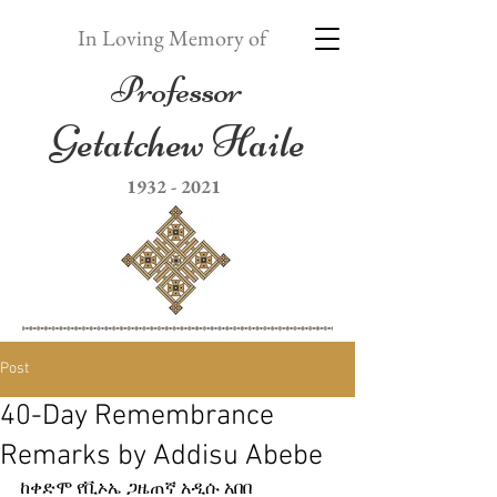
In Loving Memory of
Professor
Getatchew Haile
1932 - 2021
Post
40-Day Remembrance
Remarks by Addisu Abebe
ከቀድሞ የቪኦኤ ጋዜጠኛ አዲሱ አበበ 