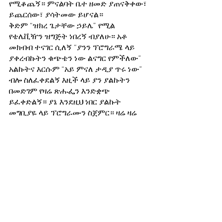
የሚቆጨኝ። ምናልባት ቤተ ዘመድ ያጠናቅቀው፣ 
ይጨርሰው፣ ያሳትመው ይሆናል። 
ቅድም “ዝክረ ጌታቸው ኃይሌ” የሚል 
የቴሌቪዥን ዝግጅት ነበረኝ ብያለሁ። አቶ 
መክብብ ተናገር ሲለኝ “ያንን ፕሮግራሜ ላይ 
ያቀረብኩትን ቁጭቴን ነው ልናግር የምችለው” 
አልኩትና እርሱም “አይ ምናለ ታዲያ ጥሩ ነው” 
ብሎ ስለፈቀደልኝ እዚች ላይ ያን ያልኩትን 
በመድገም የዛሬ ጽሑፌን እንድቋጭ 
ይፈቀድልኝ። ያኔ እንደዚህ ነበር ያልኩት 
መግቢያዬ ላይ ፕሮግራሙን ስጀምር። ዛሬ ዛሬ 
አሁን አሁን ትልልቆቻችንን እያጣን ነን። 
የነበረውን የሚነግሩን፣ ያለፈውን የሚያስረዱን፣ 
የሚያስታውሱን በምስክርነትና በዋቢነት 
የምናቆማቸውን እየሸኘን ነው። የአንዱን ጉምቱ 
የሀገር አድባር ሸኝተን ከኀዘናችን ሳንበረታ 
ሳንጽናና ሌላው ጥሎን ይሄዳል። እንዲህ እንዲህ 
እያለ ታሪክ ነጋሪ ያለፈውን መስካሪ ሲጠፋ ሀገር 
እራሷ ልትጠፋ፣ ልትዘነጋ፣ ልትረሳ ትችላለች። 
ለምን  እነዚህ ከሌሉ የመሬቱ መኖር ብቻ ሀገር 