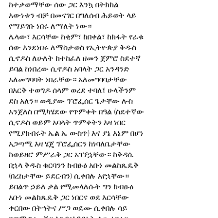
ከተቃወማቸው ሰው ጋር እንኳ በትክከል 
እውነቱን ብቻ በመናገር በግለሰብ ሕይወት ላይ 
የማይገቡ ነበሩ ለማለት ነው።
ሌላው፣ እርሳቸው ከቂም፣ ከበቀል፣ ከክፋት የራቁ 
ሰው እንደነበሩ ለማስታወስ የኢትዮጵያ ቅዱስ 
ሲኖዶስ ለሁለት ከተከፈለ ዘመን ጀምሮ ስደተኛ 
ይባል ከነበረው ሲኖዶስ አባላት ጋር አንዳንድ 
አለመግባባት ነበራቸው። አለመግባባታቸው 
በእርቅ ተወግዶ ሰላም ወረደ ተባለ፤ ሁላችንም 
ደስ አለን። ወዲያው ፕሮፌሰር ጌታቸው ሎስ 
አንጀለስ በሚካሄደው የጥምቀት በዓል (ስደተኛው 
ሲኖዶስ ወይም አባላት ጥምቀትን እዛ ነበር 
የሚያከብሩት ኤል ኤ ውስጥ) እና ያኔ እኔም በሆነ 
አጋጣሚ እዛ ሄጄ ፕሮፌሰርን ከነባለቤታቸው 
ከወይዘሮ ምሥራቅ ጋር አገኘኋቸው። ከቅዳሴ 
በኋላ ቅዱስ ቁርባንን ከብፁዕ አቡነ መልከጼዴቅ 
(በረከታቸው ይደርብን) ሲቀበሉ አየኋቸው። 
ይበልጥ ኃይለ ቃል የሚመላለሱት ግን ከብፁዕ 
አቡነ መልከጼዴቅ ጋር ነበርና ወደ እርሳቸው 
ቀርበው በትኅትና ሥጋ ወደሙ ሲቀበሉ ሳይ 